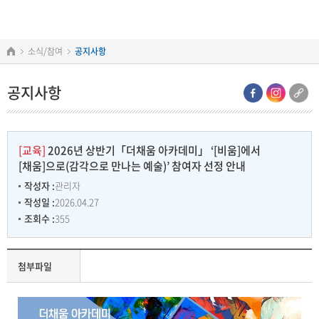
본문
주메뉴
바로가기
바로가기
소식/참여
공지사항
공지사항
[교육]
2026년 상반기「더채움 아카데미」 ‘[비움]에서
[채움]으로(감각으로 만나는 예술)’ 참여자 선정 안내
작성자 :
관리자
작성일 :
2026.04.27
조회수 :
355
첨부파일