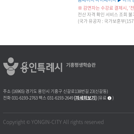
※ 감면자는 수강료 결제시, ‘
전산 자격 확인 서비스 조회 
(국가 유공자 : 국가보훈부(157
주소
(16965) 경기도 용인시 기흥구 신갈로138번길 23(신갈동)
전화
031-6193-2763
팩스
031-6193-2649
[자세히보기]
(유료
)
Copyright © YONGIN-CITY All rights reserved