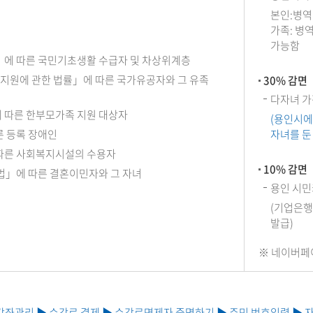
본인:병역
가족: 병
가능함
에 따른 국민기초생활 수급자 및 차상위계층
 지원에 관한 법률」에 따른 국가유공자와 그 유족
30% 감면
다자녀 가
따른 한부모가족 지원 대상자
(용인시에
 등록 장애인
자녀를 둔
따른 사회복지시설의 수용자
10% 감면
법」에 따른 결혼이민자와 그 자녀
용인 시민
(기업은행
발급)
※ 네이버페이
강좌관리 ▶ 수강료 결제 ▶ 수강료면제자 증명하기 ▶ 주민 번호입력 ▶ 자