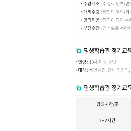
수강취소 :
수강료 납부(면
대리수강 :
타인의 명의(가
명의제공 :
타인이 대리 수
부정수강 :
정식으로 수강신
평생학습관 정기교육
연령 :
19세 이상 성인
대상 :
용인시민, 관내 직장인,
평생학습관 정기교육 
강의시간/주
1~2시간