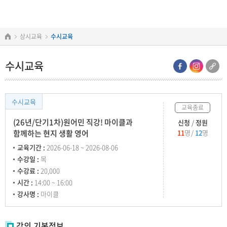
본문
주메뉴
바로가기
바로가기
상시교육
수시교육
수시교육
수시교육
교육종료
(26년/단기1차)원어민 직강! 마이클과
신청
정원
함께하는 현지 생활 영어
11
명
12
명
교육기간 :
2026-06-18 ~ 2026-08-06
수강일 :
목
수강료 :
20,000
시간 :
14:00 ~ 16:00
강사명 :
마이클
강의 기본정보